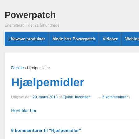
Powerpatch
Energiterapi i det 21 århundrede
Lifewave produkter
Møde hos Powerpatch
Videoer
Webina
Forside
›
Hjælpemidler
Hjælpemidler
Udgivet den
29. marts 2013
af
Ejvind Jacobsen
—
6 kommentarer ↓
Hent filer her
6 kommentarer til “
Hjælpemidler
”