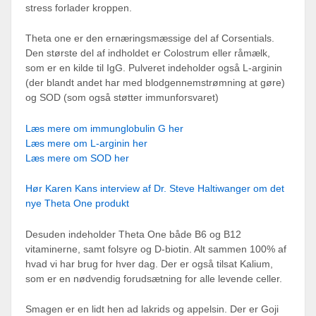
stress forlader kroppen.
Theta one er den ernæringsmæssige del af Corsentials.
Den største del af indholdet er Colostrum eller råmælk,
som er en kilde til IgG. Pulveret indeholder også L-arginin
(der blandt andet har med blodgennemstrømning at gøre)
og SOD (som også støtter immunforsvaret)
Læs mere om immunglobulin G her
Læs mere om L-arginin her
Læs mere om SOD her
Hør Karen Kans interview af Dr. Steve Haltiwanger om det
nye Theta One produkt
Desuden indeholder Theta One både B6 og B12
vitaminerne, samt folsyre og D-biotin. Alt sammen 100% af
hvad vi har brug for hver dag. Der er også tilsat Kalium,
som er en nødvendig forudsætning for alle levende celler.
Smagen er en lidt hen ad lakrids og appelsin. Der er Goji