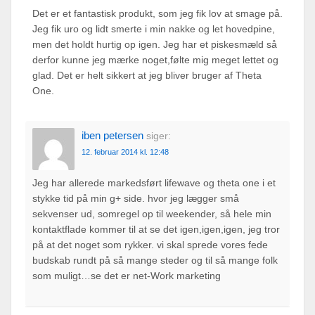
Det er et fantastisk produkt, som jeg fik lov at smage på.
Jeg fik uro og lidt smerte i min nakke og let hovedpine,
men det holdt hurtig op igen. Jeg har et piskesmæld så
derfor kunne jeg mærke noget,følte mig meget lettet og
glad. Det er helt sikkert at jeg bliver bruger af Theta
One.
iben petersen
siger:
12. februar 2014 kl. 12:48
Jeg har allerede markedsført lifewave og theta one i et
stykke tid på min g+ side. hvor jeg lægger små
sekvenser ud, somregel op til weekender, så hele min
kontaktflade kommer til at se det igen,igen,igen, jeg tror
på at det noget som rykker. vi skal sprede vores fede
budskab rundt på så mange steder og til så mange folk
som muligt…se det er net-Work marketing