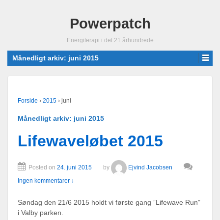
Powerpatch
Energiterapi i det 21 århundrede
Månedligt arkiv:
juni 2015
Forside
›
2015
›
juni
Månedligt arkiv:
juni 2015
Lifewaveløbet 2015
Posted on
24. juni 2015
by
Ejvind Jacobsen
Ingen kommentarer ↓
Søndag den 21/6 2015 holdt vi første gang ”Lifewave Run”
i Valby parken.