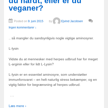
du hårdt, eller er du
veganer?
Posted on
9. juni 2015
by
Ejvind Jacobsen
Ingen kommentarer ↓
.. så mangler du sandsynligvis nogle vigtige aminosyrer.
L-lysin
Vidste du at mennesker med herpes udbrud har for meget
L-arginin eller for lidt L-Lysin?
L-lysin er en essentiel aminosyre, som understøtter
immunforsvaret – en helt naturlig stress bekæmper, og en
vigtig faktor for begrænsning af herpes udbrud.
…
Læs mere ›