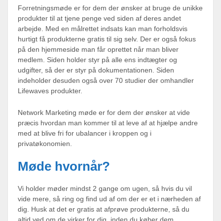
Forretningsmøde er for dem der ønsker at bruge de unikke
produkter til at tjene penge ved siden af deres andet
arbejde. Med en målrettet indsats kan man forholdsvis
hurtigt få produkterne gratis til sig selv. Der er også fokus
på den hjemmeside man får oprettet når man bliver
medlem. Siden holder styr på alle ens indtægter og
udgifter, så der er styr på dokumentationen. Siden
indeholder desuden også over 70 studier der omhandler
Lifewaves produkter.
Network Marketing møde er for dem der ønsker at vide
præcis hvordan man kommer til at leve af at hjælpe andre
med at blive fri for ubalancer i kroppen og i
privatøkonomien.
Møde hvornår?
Vi holder møder mindst 2 gange om ugen, så hvis du vil
vide mere, så ring og find ud af om der er et i nærheden af
dig. Husk at det er gratis at afprøve produkterne, så du
altid ved om de virker for dig, inden du køber dem.