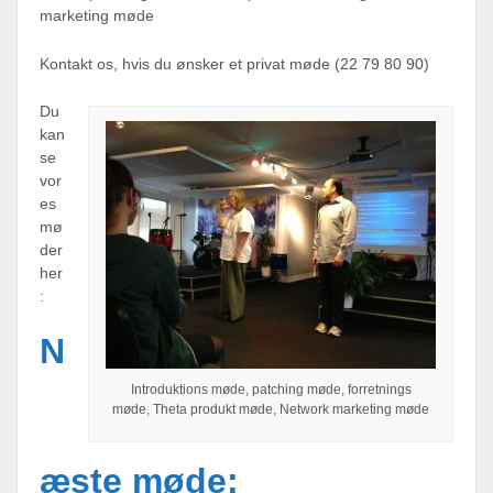
marketing møde
Kontakt os, hvis du ønsker et privat møde (22 79 80 90)
Du
kan
se
vor
es
mø
der
her
:
N
Introduktions møde, patching møde, forretnings
møde, Theta produkt møde, Network marketing møde
æste møde: