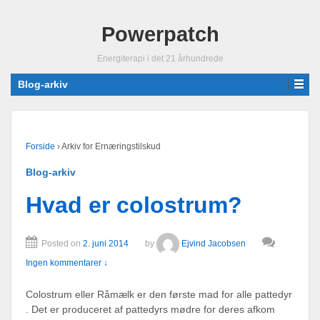
Powerpatch
Energiterapi i det 21 århundrede
Blog-arkiv
Forside
›
Arkiv for Ernæringstilskud
Blog-arkiv
Hvad er colostrum?
Posted on
2. juni 2014
by
Ejvind Jacobsen
Ingen kommentarer ↓
Colostrum eller Råmælk er den første mad for alle pattedyr
. Det er produceret af pattedyrs mødre for deres afkom