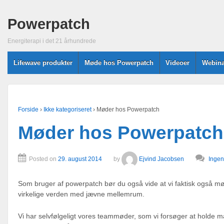
Powerpatch
Energiterapi i det 21 århundrede
Lifewave produkter
Møde hos Powerpatch
Videoer
Webina
Forside
›
Ikke kategoriseret
›
Møder hos Powerpatch
Møder hos Powerpatch
Posted on
29. august 2014
by
Ejvind Jacobsen
Ingen
Som bruger af powerpatch bør du også vide at vi faktisk også m
virkelige verden med jævne mellemrum.
Vi har selvfølgeligt vores teammøder, som vi forsøger at holde m