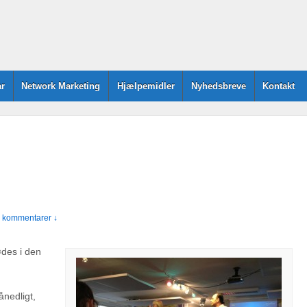
r
Network Marketing
Hjælpemidler
Nyhedsbreve
Kontakt
 kommentarer ↓
ødes i den
ånedligt,