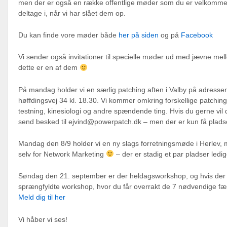
men der er også en række offentlige møder som du er velkommen 
deltage i, når vi har slået dem op.
Du kan finde vore møder både
her på siden
og på
Facebook
Vi sender også invitationer til specielle møder ud med jævne me
dette er en af dem
På mandag holder vi en særlig patching aften i Valby på adresse
høffdingsvej 34 kl. 18.30. Vi kommer omkring forskellige patching 
testning, kinesiologi og andre spændende ting. Hvis du gerne vil 
send besked til
ejvind@powerpatch.dk
– men der er kun få pladse
Mandag den 8/9 holder vi en ny slags forretningsmøde i Herlev, 
selv for Network Marketing
– der er stadig et par pladser ledig
Søndag den 21. september er der heldagsworkshop, og hvis der
sprængfyldte workshop, hvor du får overrakt de 7 nødvendige fæ
Meld dig til her
Vi håber vi ses!