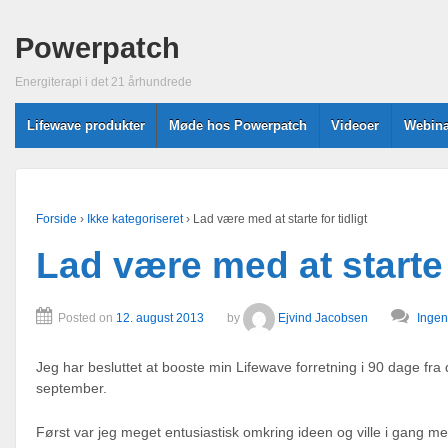
Powerpatch
Energiterapi i det 21 århundrede
Lifewave produkter
Møde hos Powerpatch
Videoer
Webina
Forside
›
Ikke kategoriseret
›
Lad være med at starte for tidligt
Lad være med at starte f
Posted on
12. august 2013
by
Ejvind Jacobsen
Ingen
Jeg har besluttet at booste min Lifewave forretning i 90 dage fra 
september.
Først var jeg meget entusiastisk omkring ideen og ville i gang 