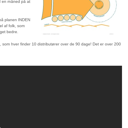
d en måned på at
d på planen INDEN
l af folk, som
get bedre.
, som hver finder 10 distributører over de 90 dage! Det er over 200