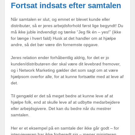
Fortsat indsats efter samtalen
Når samtalen er slut, og emnet er blevet kunde eller
distributør, så er jeres arbejdsforhold først lige begyndt! Du
må ikke juble indvendigt og tænke “Jeg fik én – yes!” (ikke
for længe i hvert fald) Husk at det handler om at hjælpe
andre, så det bør være din fornemste opgave.
Jeres relation ender forhåbentlig aldrig, for det er jo
kunden/distributøren der skal være dit levebrød fremover,
og i Network Marketing gælder det som sagt om at være
hjælpsom overfor alle, for at kunne fortsætte med at leve af
det.
Til gengæld er det så meget bedre at kunne leve af at
hjælpe folk, end at skulle leve af at udbytte medarbejdere
eller arbejdsgivere. Det kan du bedre når du mestrer
samtalen.
Her er et eksempel på en samtale der ikke går godt – for
intervieweren har ikke forberedt sig – mener ministeren.