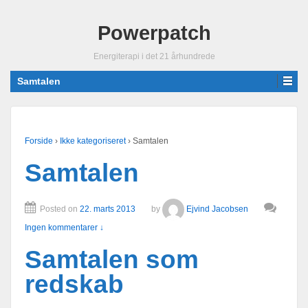
Powerpatch
Energiterapi i det 21 århundrede
Samtalen
Forside
›
Ikke kategoriseret
›
Samtalen
Samtalen
Posted on
22. marts 2013
by
Ejvind Jacobsen
Ingen kommentarer ↓
Samtalen som
redskab