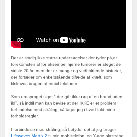
Der er stadig ikke større undersøgelser der tyder på,at
forekomsten af for eksempel hjerne tumorer er steget de
sidste 20 år, men der er mange og vedholdende historier,
der fortæller om enkeltstående tilfælde af kræft, som
tilskrives brugen af mobil telefoner.
Som ordsproget siger ” der går ikke røg af en brand uden
ild”, så indtil man kan bevise at der IKKE er et problem i
forbindelse med stråling, så tager jeg i hvert fald mine
forholdsregler.
I forbindelse med stråling, så betyder det at jeg bruger
Lifewaves Matrix 2
til min mobiltelefon, og Y-age plastrene