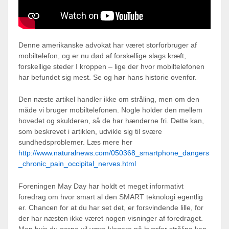
Denne amerikanske advokat har været storforbruger af
mobiltelefon, og er nu død af forskellige slags kræft,
forskellige steder I kroppen – lige der hvor mobiltelefonen
har befundet sig mest. Se og hør hans historie ovenfor.
Den næste artikel handler ikke om stråling, men om den
måde vi bruger mobiltelefonen. Nogle holder den mellem
hovedet og skulderen, så de har hænderne fri. Dette kan,
som beskrevet i artiklen, udvikle sig til svære
sundhedsproblemer. Læs mere her
http://www.naturalnews.com/050368_smartphone_dangers
_chronic_pain_occipital_nerves.html
Foreningen May Day har holdt et meget informativt
foredrag om hvor smart al den SMART teknologi egentlig
er. Chancen for at du har set det, er forsvindende lille, for
der har næsten ikke været nogen visninger af foredraget.
Men hvis du gerne vil være klogere på hvorfor stråling kan