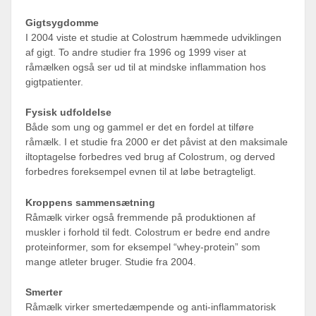
Gigtsygdomme
I 2004 viste et studie at Colostrum hæmmede udviklingen
af gigt. To andre studier fra 1996 og 1999 viser at
råmælken også ser ud til at mindske inflammation hos
gigtpatienter.
Fysisk udfoldelse
Både som ung og gammel er det en fordel at tilføre
råmælk. I et studie fra 2000 er det påvist at den maksimale
iltoptagelse forbedres ved brug af Colostrum, og derved
forbedres foreksempel evnen til at løbe betragteligt.
Kroppens sammensætning
Råmælk virker også fremmende på produktionen af
muskler i forhold til fedt. Colostrum er bedre end andre
proteinformer, som for eksempel “whey-protein” som
mange atleter bruger. Studie fra 2004.
Smerter
Råmælk virker smertedæmpende og anti-inflammatorisk