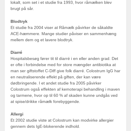
lokalt, som set i et studie fra 1993, hvor råmælken blev
brugt på sår.
Blodtryk
Et studie fra 2004 viser at Råmælk påvirker de såkaldte
ACE-hæmmere. Mange studier påviser en sammenhæng
mellem dem og et lavere blodtryk.
Diarré
Hospitalsbesøg fører tit til diarré i en eller anden grad. Det
er ofte i forbindelse med for store mængder antibiotika at
man ser giftstoffet C-Diff give folk diarré. Colostrum IgG har
en neutraliserende effekt på giften, der kan være
dødbringende. I et andet studie fra 2005 påvirker
Colostrum også effekten af kemoterapi behandling i maven
og tarmene, hvor op til 60 % af skaden kunne undgås ved
at spise/drikke råmælk forebyggende.
Allergi
Et 2002 studie viste at Colostrum kan modvirke allergier
gennem dets IgE-blokerende indhold.